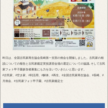
昨日は、全国古民家再生協会長崎第一支部の例会を開催しました。古民家の相
談についての報告と古民家鑑定実技講習会場の選定についての協議､そして古民
家フォト甲子園参加者募集にも力を注いでいきたいと思います。
#古民家、#空き家、#利活用、#解体、#再生、#全国古民家再生協会、#長崎、#
月例会、#古民家フォト甲子園、#古民家鑑定士