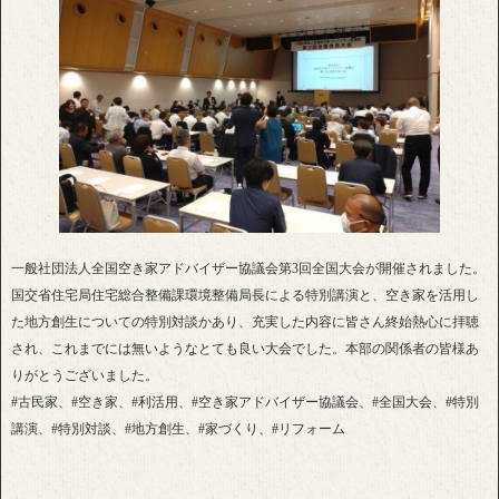
一般社団法人全国空き家アドバイザー協議会第3回全国大会が開催されました。
国交省住宅局住宅総合整備課環境整備局長による特別講演と、空き家を活用し
た地方創生についての特別対談かあり、充実した内容に皆さん終始熱心に拝聴
され、これまでには無いようなとても良い大会でした。本部の関係者の皆様あ
りがとうございました。
#古民家、#空き家、#利活用、#空き家アドバイザー協議会、#全国大会、#特別
講演、#特別対談、#地方創生、#家づくり、#リフォーム