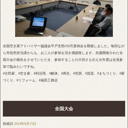
全国空き家アドバイザー協議会平戸支部の6月度例会を開催しました。毎回なが
ら市役所担当課からも、お二人の参加を頂き感謝致します。先週開催された全
国大会の報告をさせていただき、参加することの大切さも伝え次年度は全員参
加で臨みたいですね。
#古民家、#空き家、#利活用、#解体、#再生、#売買、#賃貸、#まちづくり、#家
づくり、#リフォーム、#福田工務店
全国大会
投稿日
2024年6月15日