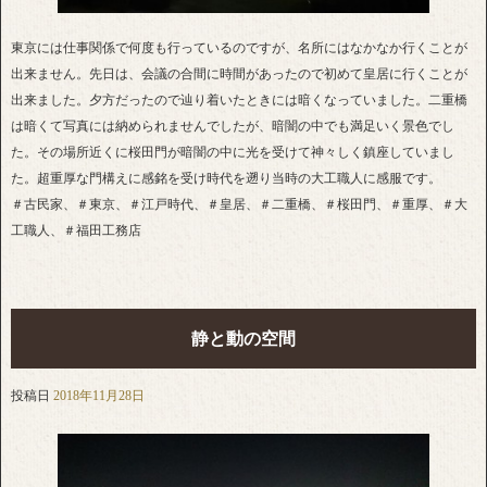
東京には仕事関係で何度も行っているのですが、名所にはなかなか行くことが
出来ません。先日は、会議の合間に時間があったので初めて皇居に行くことが
出来ました。夕方だったので辿り着いたときには暗くなっていました。二重橋
は暗くて写真には納められませんでしたが、暗闇の中でも満足いく景色でし
た。その場所近くに桜田門が暗闇の中に光を受けて神々しく鎮座していまし
た。超重厚な門構えに感銘を受け時代を遡り当時の大工職人に感服です。
＃古民家、＃東京、＃江戸時代、＃皇居、＃二重橋、＃桜田門、＃重厚、＃大
工職人、＃福田工務店
静と動の空間
投稿日
2018年11月28日