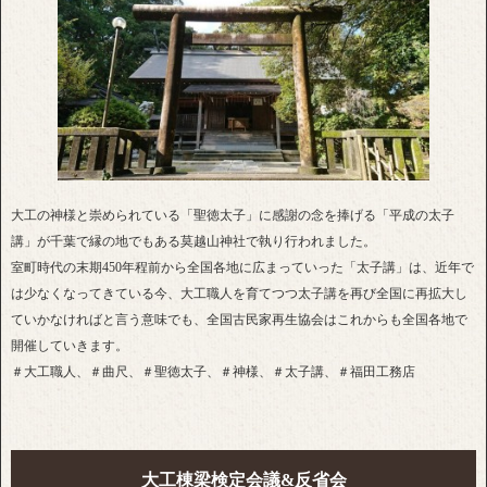
大工の神様と崇められている「聖徳太子」に感謝の念を捧げる「平成の太子
講」が千葉で縁の地でもある莫越山神社で執り行われました。
室町時代の末期450年程前から全国各地に広まっていった「太子講」は、近年で
は少なくなってきている今、大工職人を育てつつ太子講を再び全国に再拡大し
ていかなければと言う意味でも、全国古民家再生協会はこれからも全国各地で
開催していきます。
＃大工職人、＃曲尺、＃聖徳太子、＃神様、＃太子講、＃福田工務店
大工棟梁検定会議&反省会