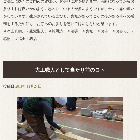
ご法話に多くのご門徒の皆様が、お参りご縁を頂きます。高齢になってからお
参りすれば良いかのように思われている人が多いようですが、全くの思い違い
をしています。生かされている喜びと、先祖があってこその今がある事への感
謝をするためにも、お寺へのお参りを忘れてはいけないと思います。
＃浄土真宗、＃親鸞聖人、＃報恩講、＃法要、＃先祖、＃お寺、＃お参り、＃
感謝、＃福田工務店
大工職人として当たり前のコト
投稿日
2018年11月24日