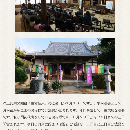
浄土真宗の開祖「親鸞聖人」のご命日が１月１６日ですが、事前法要として11
月前後から全国のお寺様では法要が営まれます。年間を通して一番大切な法要
です。私が門徒代表をしているお寺様でも、11月２３日から２５日までの三日
間営まれます。初日はお斉に始まり法要とご法話が、二日目と三日目は法要と