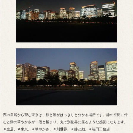
夜の皇居から望む東京は、静と動がはっきりと分かる場所です。静の空間に佇
むと動の華やかさが一段と極まり、丸で別世界に居るような感覚になります。
＃皇居、＃東京、＃華やかさ、＃別世界、＃静と動、＃福田工務店