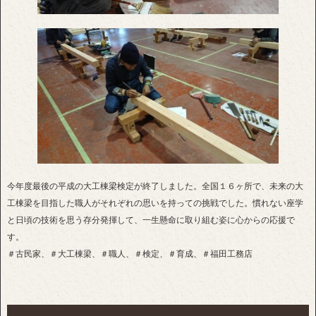
今年度最後の平成の大工棟梁検定が終了しました。全国１６ヶ所で、未来の大
工棟梁を目指した職人がそれぞれの思いを持っての挑戦でした。慣れない座学
と日頃の技術を思う存分発揮して、一生懸命に取り組む姿に心からの応援で
す。
＃古民家、＃大工棟梁、＃職人、＃検定、＃育成、＃福田工務店