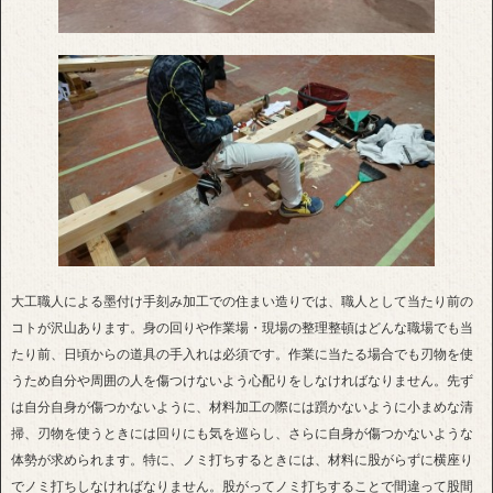
大工職人による墨付け手刻み加工での住まい造りでは、職人として当たり前の
コトが沢山あります。身の回りや作業場・現場の整理整頓はどんな職場でも当
たり前、日頃からの道具の手入れは必須です。作業に当たる場合でも刃物を使
うため自分や周囲の人を傷つけないよう心配りをしなければなりません。先ず
は自分自身が傷つかないように、材料加工の際には躓かないように小まめな清
掃、刃物を使うときには回りにも気を巡らし、さらに自身が傷つかないような
体勢が求められます。特に、ノミ打ちするときには、材料に股がらずに横座り
でノミ打ちしなければなりません。股がってノミ打ちすることで間違って股間