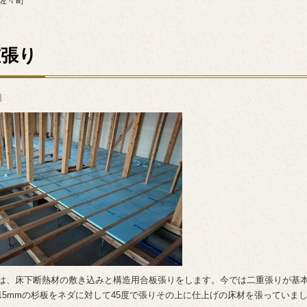
佐々町
重張り
日
は、床下断熱材の敷き込みと構造用合板張りをします。今では二重張りが基
15mmの杉板をネダに対して45度で張りその上に仕上げの床材を張っていま