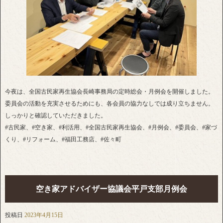
今夜は、全国古民家再生協会長崎事務局の定時総会・月例会を開催しました。
委員会の活動を充実させるためにも、各会員の協力なしでは成り立ちません。
しっかりと確認していただきました。
#古民家、#空き家、#利活用、#全国古民家再生協会、#月例会、#委員会、#家づ
くり、#リフォーム、#福田工務店、#佐々町
空き家アドバイザー協議会平戸支部月例会
投稿日
2023年4月15日