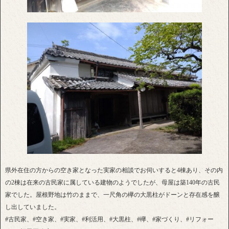
県外在住の方からの空き家となった実家の相談でお伺いすると4棟あり、その内
の2棟は在来の古民家に属している建物のようでしたが、母屋は築140年の古民
家でした。屋根野地は竹のままで、一尺角の欅の大黒柱がドーンと存在感を醸
し出していました。
#古民家、#空き家、#実家、#利活用、#大黒柱、#欅、#家づくり、#リフォー