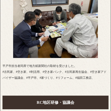
平戸市担当者同席で地方紙新聞社の取材を受けました。
#古民家、#空き家、#利活用、#空き家バンク、#古民家再生協会、#空き家アド
バイザー協議会、#平戸市、#家づくり、#リフォーム、#福田工務店、
RC地区研修・協議会