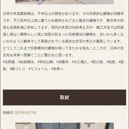
日本の木造建造物は、千年以上の歴史があります。その代表的な建物が法隆寺
です。千三百年以上前に建てられ維持されてきた最古の建物です。数百年の住
居も全国各地に存在してます。現代の木造の法的考え方や、施工方法では到底
達し得ない素晴らしい技と知恵が詰まった伝統構法の建物を、古いから良くな
いかのように解体そして新築されている残念な住宅の考えが蔓延しています。
どうしてこれまで伝統構法の建物が残ってきたかを知ることこそが、日本の住
文化を未来へ受継ぐことに繋がると思います。
#古民家、#伝統構法、#寺社仏閣、#法隆寺、#大工職人、#匠の技、#知恵、#技
術、#家づくり、#リフォーム、#未来へ
取材
投稿日
2023年4月25日