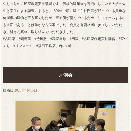
久しぶりの古民家鑑定実技講習です。伝統的建築物を専門にしている大学の先
生と学生による調査によると、1800年中頃に建てられ門蔵が残っている貴重な
侍屋敷の建物と言う事でしたが、至る所が傷んでいるため、リフォームするに
も大変であることは確かな古民家でした。会員と有資格者に参加していただ
き、皆さん真剣に取り組んでいただきました。
#古民家、#鍋島藩、#侍屋敷、#武家屋敷、#門蔵、#古民家鑑定実技講習、#家づ
くり、#リフォーム、#福田工務店、#佐々町
月例会
投稿日
2023年4月15日