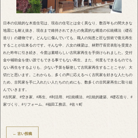
日本の伝統的な木造住宅は、現在の住宅とは全く異なり、数百年もの間大きな
地震にも耐え抜き、現在まで維持されてきたの免震的な構造の伝統構法（礎石
造り）の建物です。どんなに傷んでいても、職人の知恵と匠な技術で復元再生
することが出来るのです。そんな中、八女の棟梁は、林野庁長官表彰を受賞さ
れた昨年に引き続き、今度は素晴らしい古民家再生を手掛けられました。交付
金や補助金を使い誰でもできる事でもない再生、また、何度もできるものでも
ない再生をするよりも、少ない予算を駆使して古民家再生することこそが、大
切だと思います。これからも、多くの声に応えるべく古民家を好きな人たちの
ため、古民家を手に入れたい人たちのためにも、数多くの古民家再生に取り組
んでいきます。
#古民家、#空き家、#再生、#利活用、#伝統構法、#伝統的建築、#礎石造り、#
家づくり、#リフォーム、#福田工務店、#佐々町
←
古い投稿