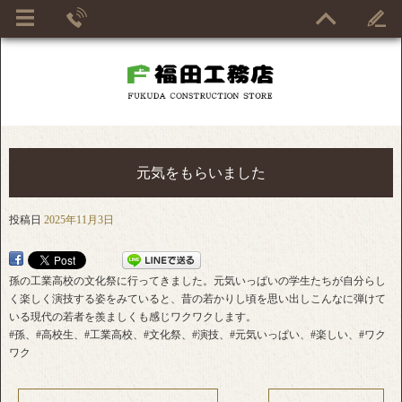
元気をもらいました
投稿日
2025年11月3日
孫の工業高校の文化祭に行ってきました。元気いっぱいの学生たちが自分らし
く楽しく演技する姿をみていると、昔の若かりし頃を思い出しこんなに弾けて
いる現代の若者を羨ましくも感じワクワクします。
#孫、#高校生、#工業高校、#文化祭、#演技、#元気いっぱい、#楽しい、#ワク
ワク